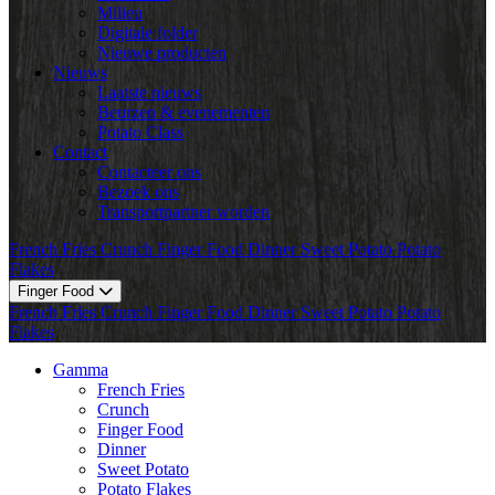
Milieu
Digitale folder
Nieuwe producten
Nieuws
Laatste nieuws
Beurzen & evenementen
Potato Class
Contact
Contacteer ons
Bezoek ons
Transportpartner worden
French Fries
Crunch
Finger Food
Dinner
Sweet Potato
Potato
Flakes
Finger Food
French Fries
Crunch
Finger Food
Dinner
Sweet Potato
Potato
Flakes
Gamma
French Fries
Crunch
Finger Food
Dinner
Sweet Potato
Potato Flakes