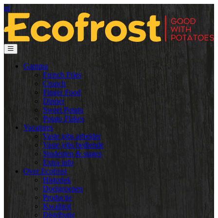
nl
Gamma
French Fries
Crunch
Finger Food
Dinner
Sweet Potato
Potato Flakes
Vacatures
Vaste jobs arbeider
Vaste jobs bediende
Studenten & stages
Extra info
Over Ecofrost
Historiek
Doelgroepen
Productie
Kwaliteit
Distributie