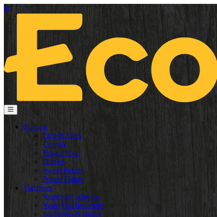
nl
Gamma
French Fries
Crunch
Finger Food
Dinner
Sweet Potato
Potato Flakes
Vacatures
Vaste jobs arbeider
Vaste jobs bediende
Studenten & stages