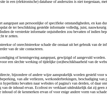
te in een (elektronische) database of anderszins is niet toegestaan, me
t aangepast aan persoonlijke of specifieke omstandigheden, en kan dus n
pdat de ter beschikking gestelde informatie volledig, juist, nauwkeur
Indien de verstrekte informatie onjuistheden zou bevatten of indien bepa
ht te zetten.
reekse of onrechtstreekse schade die onstaat uit het gebruik van de info
erder van de site contacteren.
ankondiging of kennisgeving aangepast, gewijzigd of aangevuld worden.
or een slechte werking of tijdelijke (on)beschikbaarheid van de websi
directe, bijzondere of andere wijze aansprakelijk worden gesteld voor s
er beperking, van alle verliezen, werkonderbrekingen, beschadiging va
 hyperlinks bevatten naar websites of pagina's van derden, of daar onr
ng van de inhoud ervan. Ecofrost nv verklaart uitdrukkelijk dat zij ge
e inhoud of de kenmerken ervan of voor enige andere vorm van schade 