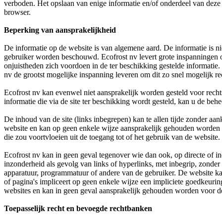
verboden. Het opslaan van enige informatie en/of onderdeel van deze si
browser.
Beperking van aansprakelijkheid
De informatie op de website is van algemene aard. De informatie is nie
gebruiker worden beschouwd. Ecofrost nv levert grote inspanningen o
onjuistheden zich voordoen in de ter beschikking gestelde informatie. 
nv de grootst mogelijke inspanning leveren om dit zo snel mogelijk rec
Ecofrost nv kan evenwel niet aansprakelijk worden gesteld voor rechtst
informatie die via de site ter beschikking wordt gesteld, kan u de behe
De inhoud van de site (links inbegrepen) kan te allen tijde zonder a
website en kan op geen enkele wijze aansprakelijk gehouden worden vo
die zou voortvloeien uit de toegang tot of het gebruik van de website.
Ecofrost nv kan in geen geval tegenover wie dan ook, op directe of in
inzonderheid als gevolg van links of hyperlinks, met inbegrip, zond
apparatuur, programmatuur of andere van de gebruiker. De website kan
of pagina's impliceert op geen enkele wijze een impliciete goedkeuri
websites en kan in geen geval aansprakelijk gehouden worden voor d
Toepasselijk recht en bevoegde rechtbanken