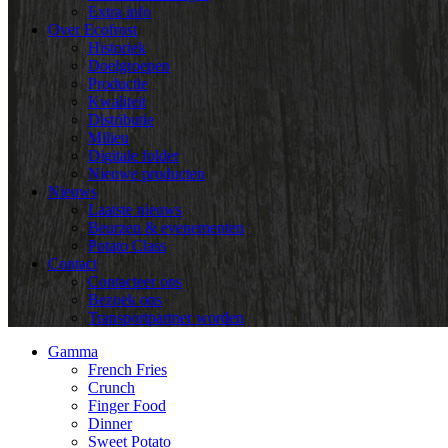
Extra info
Over Ecofrost
Historiek
Doelgroepen
Productie
Kwaliteit
Distributie
Milieu
Digitale folder
Nieuwe producten
Nieuws
Laatste nieuws
Beurzen & evenementen
Potato Class
Contact
Contacteer ons
Bezoek ons
Transportpartner worden
Gamma
French Fries
Crunch
Finger Food
Dinner
Sweet Potato