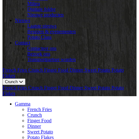
Milieu
Digitale folder
Nieuwe producten
Nieuws
Laatste nieuws
Beurzen & evenementen
Potato Class
Contact
Contacteer ons
Bezoek ons
Transportpartner worden
French Fries
Crunch
Finger Food
Dinner
Sweet Potato
Potato
Flakes
Crunch
French Fries
Crunch
Finger Food
Dinner
Sweet Potato
Potato
Flakes
Gamma
French Fries
Crunch
Finger Food
Dinner
Sweet Potato
Potato Flakes