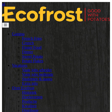
nl
Gamma
French Fries
Crunch
Finger Food
Dinner
Sweet Potato
Potato Flakes
Vacatures
Vaste jobs arbeider
Vaste jobs bediende
Studenten & stages
Extra info
Over Ecofrost
Historiek
Doelgroepen
Productie
Kwaliteit
Distributie