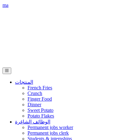
ma
المنتجات
French Fries
Crunch
Finger Food
Dinner
Sweet Potato
Potato Flakes
الوظائف الشاغرة
Permanent jobs worker
Permanent jobs clerk
Students & internships