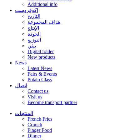
Additional info
إكوفروست
التاريخ
هداف المجموعة
الإنتاج
الجودة
التوزيع
بيئي
Digital folder
New products
News
Latest News
Fairs & Events
Potato Class
اتصال
Contact us
Visit us
Become transport partner
المنتجات
French Fries
Crunch
Finger Food
Dinner