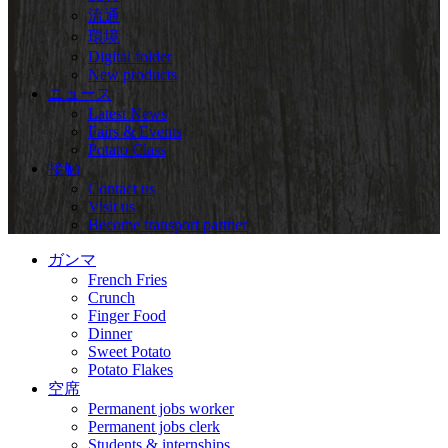
流通
環境
Digital folder
New products
ニュース
Latest News
Fairs & Events
Potato Class
接触
Contact us
Visit us
Become transport partner
ガンマ
French Fries
Crunch
Finger Food
Dinner
Sweet Potato
Potato Flakes
空席
Permanent jobs worker
Permanent jobs clerk
Students & internships