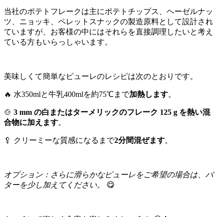
当社のポテトフレークは主にポテトチップス、ヘーゼルナッ
ツ、ニョッキ、ペレットスナックの製造原料として設計され
ていますが、お客様の中にはそれらを直接調理したいと考え
ている方もいらっしゃいます。
美味しくて簡単なピューレのレシピは次のとおりです。
🔥 水350mlと牛乳400mlを約75℃まで
加熱します
。
🍲
3 mm の白またはターメリックのフレーク 125 g を熱い混
合物に加えます
。
🥄 クリーミーな質感になるまで
2分間混ぜます
。
オプション：さらに滑らかなピューレをご希望の場合は、バ
ターを少し加えてください。
😋