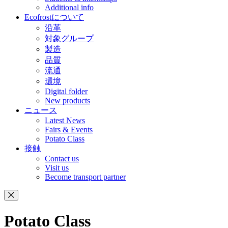
Additional info
Ecofrostについて
沿革
対象グループ
製造
品質
流通
環境
Digital folder
New products
ニュース
Latest News
Fairs & Events
Potato Class
接触
Contact us
Visit us
Become transport partner
Potato Class