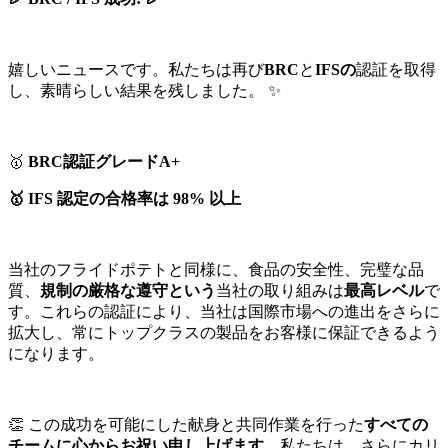
嬉しいニュースです。私たちは再び
BRC
と
IFSの
認証を取得
し、素晴らしい結果を残しました。 ✨
🥇
BRC認証グレードA+
🥇 IFS 認定の合格率は 98% 以上
当社のフライドポテトと同様に、食品の安全性、完璧な品
質、
規制の厳格な遵守という
当社の取り組みは
最高レベル
で
す。これらの認証により、当社は国際市場への進出をさらに
拡大し、常にトップクラスの製品をお客様に保証できるよう
になります。
👏 この成功を可能にした献身と共同作業を行った
すべての
チームに心からお祝い申し上げます
。私たちは、さらにカリ