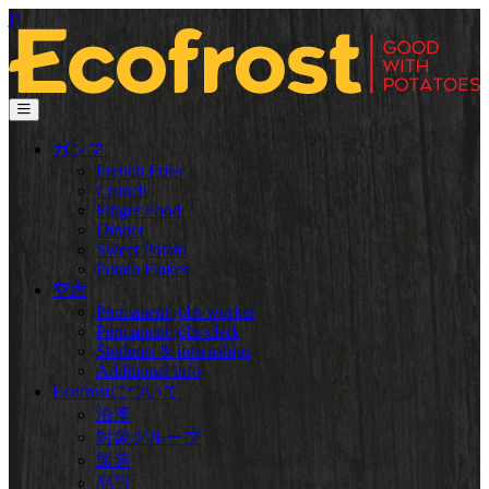
ja
ガンマ
French Fries
Crunch
Finger Food
Dinner
Sweet Potato
Potato Flakes
空席
Permanent jobs worker
Permanent jobs clerk
Students & internships
Additional info
Ecofrostについて
沿革
対象グループ
製造
品質