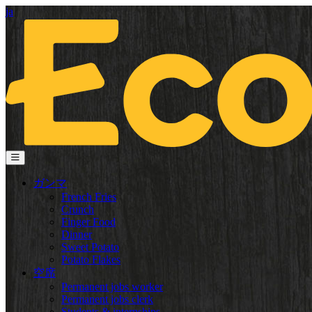
ja
ガンマ
French Fries
Crunch
Finger Food
Dinner
Sweet Potato
Potato Flakes
空席
Permanent jobs worker
Permanent jobs clerk
Students & internships