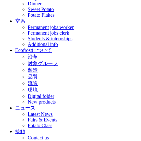
Dinner
Sweet Potato
Potato Flakes
空席
Permanent jobs worker
Permanent jobs clerk
Students & internships
Additional info
Ecofrostについて
沿革
対象グループ
製造
品質
流通
環境
Digital folder
New products
ニュース
Latest News
Fairs & Events
Potato Class
接触
Contact us