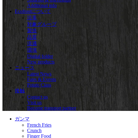
Additional info
Ecofrostについて
沿革
対象グループ
製造
品質
流通
環境
Digital folder
New products
ニュース
Latest News
Fairs & Events
Potato Class
接触
Contact us
Visit us
Become transport partner
ガンマ
French Fries
Crunch
Finger Food