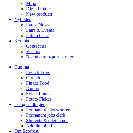
Miljø
Digital folder
New products
Nyheder
Latest News
Fairs & Events
Potato Class
Kontakt
Contact us
Visit us
Become transport partner
Gamma
French Fries
Crunch
Finger Food
Dinner
Sweet Potato
Potato Flakes
Ledige stillinger
Permanent jobs worker
Permanent jobs clerk
Students & internships
Additional info
Om Ecofrost