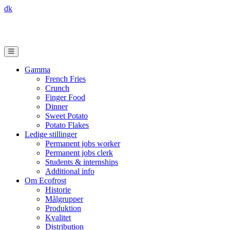
dk
Gamma
French Fries
Crunch
Finger Food
Dinner
Sweet Potato
Potato Flakes
Ledige stillinger
Permanent jobs worker
Permanent jobs clerk
Students & internships
Additional info
Om Ecofrost
Historie
Målgrupper
Produktion
Kvalitet
Distribution