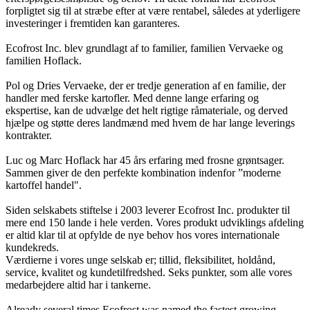
forpligtet sig til at stræbe efter at være rentabel, således at yderligere
investeringer i fremtiden kan garanteres.
Ecofrost Inc. blev grundlagt af to familier, familien Vervaeke og
familien Hoflack.
Pol og Dries Vervaeke, der er tredje generation af en familie, der
handler med ferske kartofler. Med denne lange erfaring og
ekspertise, kan de udvælge det helt rigtige råmateriale, og derved
hjælpe og støtte deres landmænd med hvem de har lange leverings
kontrakter.
Luc og Marc Hoflack har 45 års erfaring med frosne grøntsager.
Sammen giver de den perfekte kombination indenfor ”moderne
kartoffel handel".
Siden selskabets stiftelse i 2003 leverer Ecofrost Inc. produkter til
mere end 150 lande i hele verden. Vores produkt udviklings afdeling
er altid klar til at opfylde de nye behov hos vores internationale
kundekreds.
Værdierne i vores unge selskab er; tillid, fleksibilitet, holdånd,
service, kvalitet og kundetilfredshed. Seks punkter, som alle vores
medarbejdere altid har i tankerne.
Already several times Ecofrost was named the fastest growing