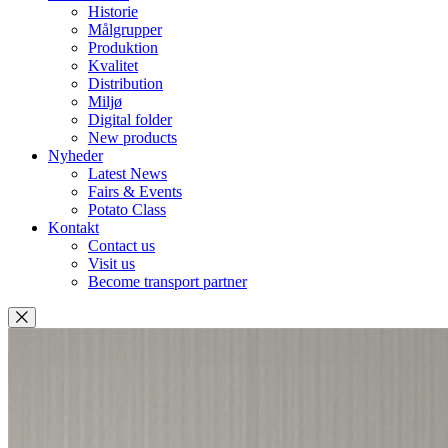
Historie
Målgrupper
Produktion
Kvalitet
Distribution
Miljø
Digital folder
New products
Nyheder
Latest News
Fairs & Events
Potato Class
Kontakt
Contact us
Visit us
Become transport partner