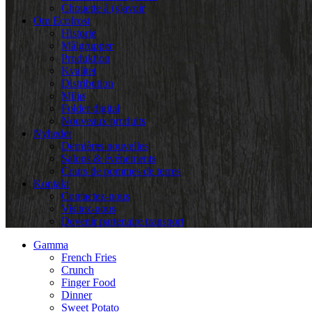
Chouette à (s)avoir
Om Ecofrost
Historie
Målgrupper
Produktion
Kvalitet
Distribution
Miljø
Folder digital
Nouveaux produits
Nyheder
Dernières nouvelles
Salons & événements
Cours de pommes de terres
Kontakt
Contactez-nous
Visitez-nous
Devenir partenaire transport
Gamma
French Fries
Crunch
Finger Food
Dinner
Sweet Potato