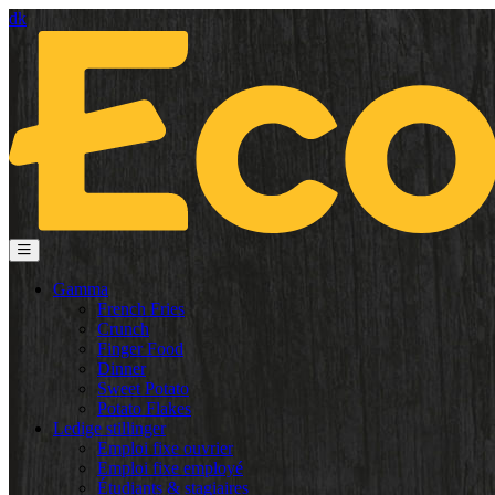
dk
Gamma
French Fries
Crunch
Finger Food
Dinner
Sweet Potato
Potato Flakes
Ledige stillinger
Emploi fixe ouvrier
Emploi fixe employé
Étudiants & stagiaires