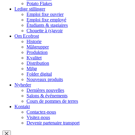
Potato Flakes
Ledige stillinger
Emploi fixe ouvrier
Emploi fixe employé
Étudiants & stagiaires
Chouette à (s)avoir
Om Ecofrost
Historie
Målgrupper
Produktion
Kvalitet
Distribution
Miljø
Folder digital
Nouveaux produits
Nyheder
Dernières nouvelles
Salons & événements
Cours de pommes de terres
Kontakt
Contactez-nous
Visitez-nous
Devenir partenaire transport