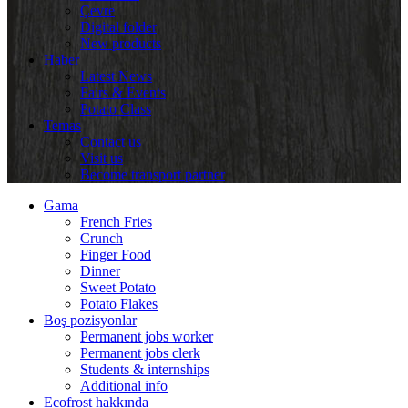
Çevre
Digital folder
New products
Haber
Latest News
Fairs & Events
Potato Class
Temas
Contact us
Visit us
Become transport partner
Gama
French Fries
Crunch
Finger Food
Dinner
Sweet Potato
Potato Flakes
Boş pozisyonlar
Permanent jobs worker
Permanent jobs clerk
Students & internships
Additional info
Ecofrost hakkında