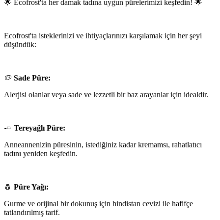
🌟 Ecofrost'ta her damak tadına uygun pürelerimizi keşfedin! 🌟
Ecofrost'ta isteklerinizi ve ihtiyaçlarınızı karşılamak için her şeyi
düşündük:
🥔
Sade Püre:
Alerjisi olanlar veya sade ve lezzetli bir baz arayanlar için idealdir.
🧈
Tereyağlı Püre:
Anneannenizin püresinin, istediğiniz kadar kremamsı, rahatlatıcı
tadını yeniden keşfedin.
🧂
Püre Yağı:
Gurme ve orijinal bir dokunuş için hindistan cevizi ile hafifçe
tatlandırılmış tarif.