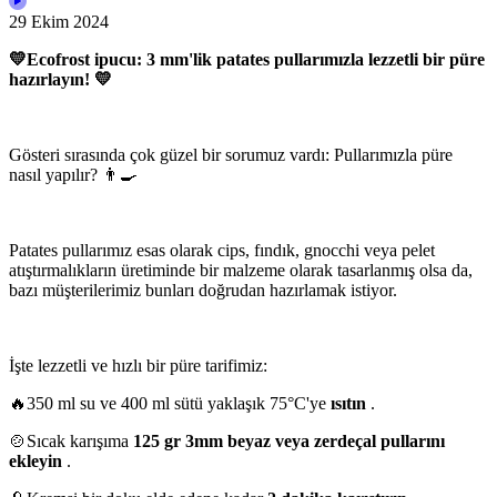
29 Ekim 2024
💛Ecofrost ipucu: 3 mm'lik patates pullarımızla lezzetli bir püre
hazırlayın! 💛
Gösteri sırasında çok güzel bir sorumuz vardı: Pullarımızla püre
nasıl yapılır? 👨‍🍳
Patates pullarımız esas olarak cips, fındık, gnocchi veya pelet
atıştırmalıkların üretiminde bir malzeme olarak tasarlanmış olsa da,
bazı müşterilerimiz bunları doğrudan hazırlamak istiyor.
İşte lezzetli ve hızlı bir püre tarifimiz:
🔥350 ml su ve 400 ml sütü yaklaşık 75°C'ye
ısıtın
.
🍲Sıcak karışıma
125 gr 3mm beyaz veya zerdeçal pullarını
ekleyin
.