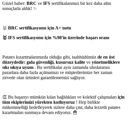
Güzel haber:
BRC
ve
IFS
sertifikalarımızı bir kez daha altın
sonuçlarla aldık! ✨
🥇
BRC sertifikasyonu için A+ notu
🥇 IFS sertifikasyonu için %98'in üzerinde başarı oranı
Patates kızartmalarımızda olduğu gibi, taahhüdümüz
de en üst
düzeydedir: gıda güvenliği, kusursuz kalite
ve
yönetmeliklere
sıkı sıkıya uyum
. Bu sertifikalar aynı zamanda uluslararası
pazarlara daha fazla açılmamızı ve müşterilerimize her zaman
zirvede olan ürünleri garantilememizi sağlıyor.
👏 Bu başarıyı mümkün kılan bağlılıkları ve kolektif çalışmaları
için
tüm ekiplerimizi yürekten kutluyoruz
! Hep birlikte
mükemmelliği hedefleyerek sizlere daha çıtır, daha lezzetli patates
kızartmaları sunmaya devam ediyoruz. 🍟