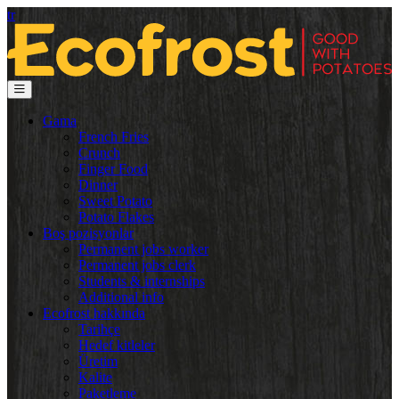
tr
Gama
French Fries
Crunch
Finger Food
Dinner
Sweet Potato
Potato Flakes
Boş pozisyonlar
Permanent jobs worker
Permanent jobs clerk
Students & internships
Additional info
Ecofrost hakkında
Tarihçe
Hedef kitleler
Üretim
Kalite
Paketleme