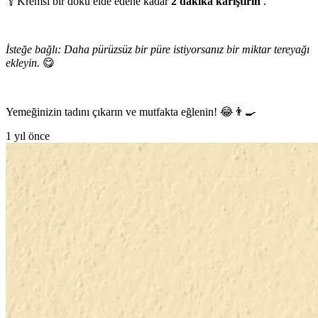
🥄Kremsi bir doku elde edene kadar
2 dakika karıştırın
.
İsteğe bağlı: Daha pürüzsüz bir püre istiyorsanız bir miktar tereyağı
ekleyin.
😋
Yemeğinizin tadını çıkarın ve mutfakta eğlenin! 😂👨‍🍳
1 yıl önce