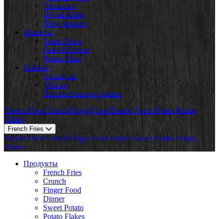
Экология
Digital folder
New products
Новости
Latest News
Fairs & Events
Potato Class
Kohtakt
Contact us
Visit us
Become transport partner
French Fries
Crunch
Finger Food
Dinner
Sweet Potato
Potato
Flakes
French Fries
French Fries
Crunch
Finger Food
Dinner
Sweet Potato
Potato
Flakes
Продукты
French Fries
Crunch
Finger Food
Dinner
Sweet Potato
Potato Flakes