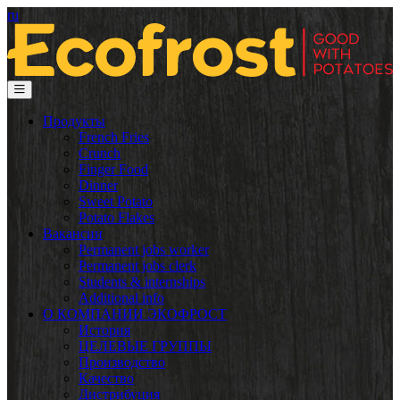
ru
Продукты
French Fries
Crunch
Finger Food
Dinner
Sweet Potato
Potato Flakes
Вакансии
Permanent jobs worker
Permanent jobs clerk
Students & internships
Additional info
О КОМПАНИИ ЭКОФРОСТ
История
ЦЕЛЕВЫЕ ГРУППЫ
Производство
Качество
Дистрибуция