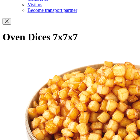
Visit us
Become transport partner
Oven Dices 7x7x7