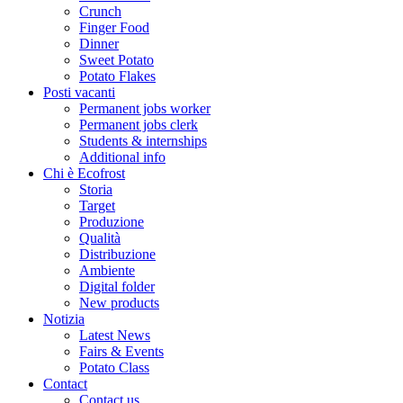
Crunch
Finger Food
Dinner
Sweet Potato
Potato Flakes
Posti vacanti
Permanent jobs worker
Permanent jobs clerk
Students & internships
Additional info
Chi è Ecofrost
Storia
Target
Produzione
Qualità
Distribuzione
Ambiente
Digital folder
New products
Notizia
Latest News
Fairs & Events
Potato Class
Contact
Contact us