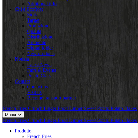
Additional info
Chi è Ecofrost
Storia
Target
Produzione
Qualità
Distribuzione
Ambiente
Digital folder
New products
Notizia
Latest News
Fairs & Events
Potato Class
Contact
Contact us
Visit us
Become transport partner
French Fries
Crunch
Finger Food
Dinner
Sweet Potato
Potato Flakes
Dinner
French Fries
Crunch
Finger Food
Dinner
Sweet Potato
Potato Flakes
Produtto
French Fries