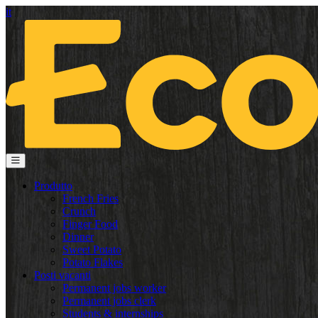
it
Produtto
French Fries
Crunch
Finger Food
Dinner
Sweet Potato
Potato Flakes
Posti vacanti
Permanent jobs worker
Permanent jobs clerk
Students & internships