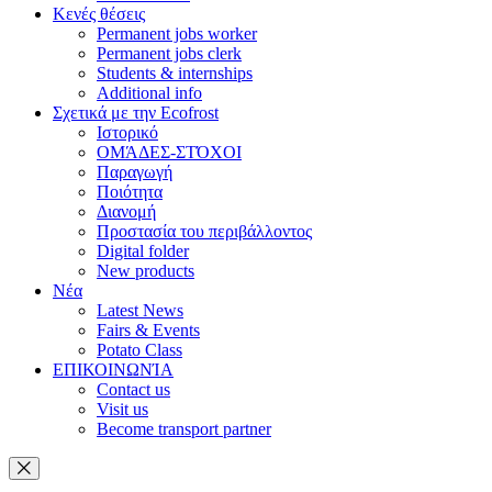
Κενές θέσεις
Permanent jobs worker
Permanent jobs clerk
Students & internships
Additional info
Σχετικά με την Ecofrost
Ιστορικό
ΟΜΆΔΕΣ-ΣΤΌΧΟΙ
Παραγωγή
Ποιότητα
Διανομή
Προστασία του περιβάλλοντος
Digital folder
New products
Νέα
Latest News
Fairs & Events
Potato Class
ΕΠΙΚΟΙΝΩΝΊΑ
Contact us
Visit us
Become transport partner