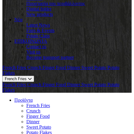
Προστασία του περιβάλλοντος
Digital folder
New products
Νέα
Latest News
Fairs & Events
Potato Class
ΕΠΙΚΟΙΝΩΝΊΑ
Contact us
Visit us
Become transport partner
French Fries
Crunch
Finger Food
Dinner
Sweet Potato
Potato
Flakes
French Fries
French Fries
Crunch
Finger Food
Dinner
Sweet Potato
Potato
Flakes
Προϊόντα
French Fries
Crunch
Finger Food
Dinner
Sweet Potato
Potato Flakes