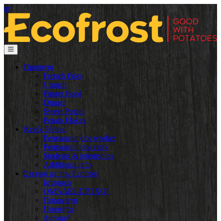
gr
Προϊόντα
French Fries
Crunch
Finger Food
Dinner
Sweet Potato
Potato Flakes
Κενές θέσεις
Permanent jobs worker
Permanent jobs clerk
Students & internships
Additional info
Σχετικά με την Ecofrost
Ιστορικό
ΟΜΆΔΕΣ-ΣΤΌΧΟΙ
Παραγωγή
Ποιότητα
Διανομή