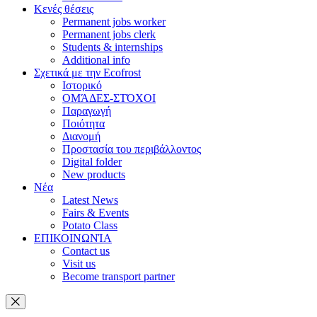
Κενές θέσεις
Permanent jobs worker
Permanent jobs clerk
Students & internships
Additional info
Σχετικά με την Ecofrost
Ιστορικό
ΟΜΆΔΕΣ-ΣΤΌΧΟΙ
Παραγωγή
Ποιότητα
Διανομή
Προστασία του περιβάλλοντος
Digital folder
New products
Νέα
Latest News
Fairs & Events
Potato Class
ΕΠΙΚΟΙΝΩΝΊΑ
Contact us
Visit us
Become transport partner