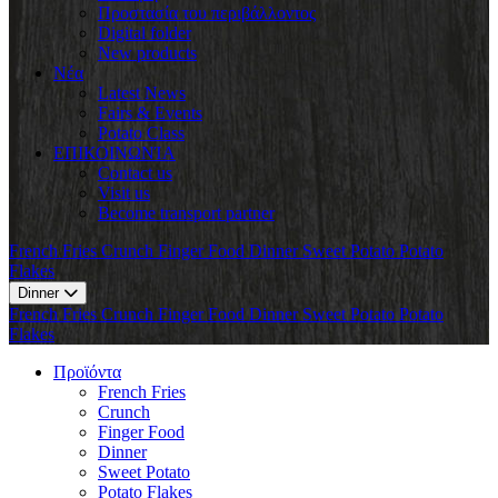
Προστασία του περιβάλλοντος
Digital folder
New products
Νέα
Latest News
Fairs & Events
Potato Class
ΕΠΙΚΟΙΝΩΝΊΑ
Contact us
Visit us
Become transport partner
French Fries
Crunch
Finger Food
Dinner
Sweet Potato
Potato
Flakes
Dinner
French Fries
Crunch
Finger Food
Dinner
Sweet Potato
Potato
Flakes
Προϊόντα
French Fries
Crunch
Finger Food
Dinner
Sweet Potato
Potato Flakes