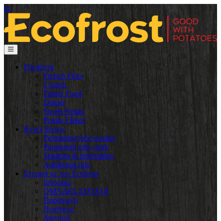
gr
Προϊόντα
French Fries
Crunch
Finger Food
Dinner
Sweet Potato
Potato Flakes
Κενές θέσεις
Permanent jobs worker
Permanent jobs clerk
Students & internships
Additional info
Σχετικά με την Ecofrost
Ιστορικό
ΟΜΆΔΕΣ-ΣΤΌΧΟΙ
Παραγωγή
Ποιότητα
Διανομή