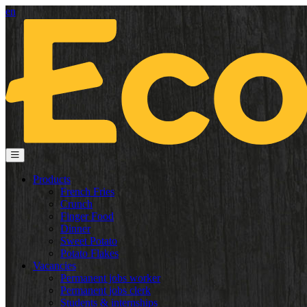
en
Products
French Fries
Crunch
Finger Food
Dinner
Sweet Potato
Potato Flakes
Vacancies
Permanent jobs worker
Permanent jobs clerk
Students & internships