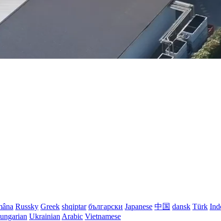
mâna
Russky
Greek
shqiptar
български
Japanese
中国
dansk
Türk
Ind
ungarian
Ukrainian
Arabic
Vietnamese