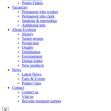
Potato Flakes
Vacancies
Permanent jobs worker
Permanent jobs clerk
Students & internships
Additional info
About Ecofrost
History
Target groups
Production
Quality
Distribution
Environment
Digital folder
New products
News
Latest News
Fairs & Events
Potato Class
Contact
Contact us
Visit us
Become transport partner