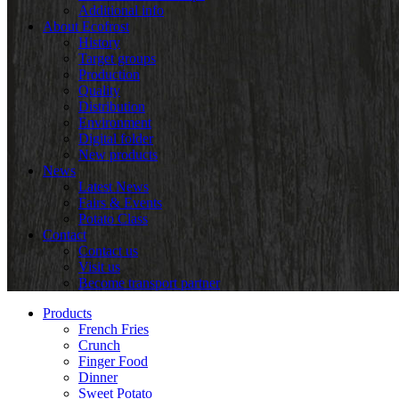
Additional info
About Ecofrost
History
Target groups
Production
Quality
Distribution
Environment
Digital folder
New products
News
Latest News
Fairs & Events
Potato Class
Contact
Contact us
Visit us
Become transport partner
Products
French Fries
Crunch
Finger Food
Dinner
Sweet Potato