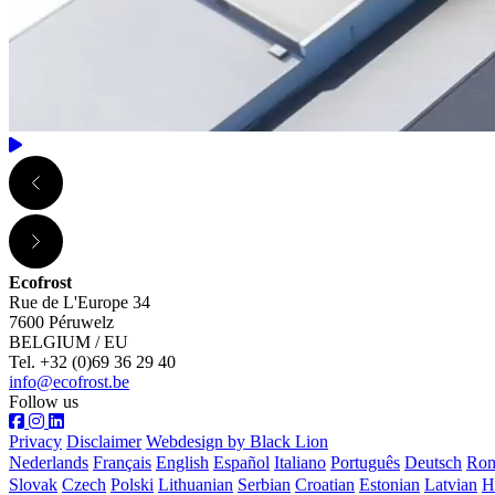
Ecofrost
Rue de L'Europe 34
7600 Péruwelz
BELGIUM / EU
Tel. +32 (0)69 36 29 40
info@ecofrost.be
Follow us
Privacy
Disclaimer
Webdesign by Black Lion
Nederlands
Français
English
Español
Italiano
Português
Deutsch
Ro
Slovak
Czech
Polski
Lithuanian
Serbian
Croatian
Estonian
Latvian
H