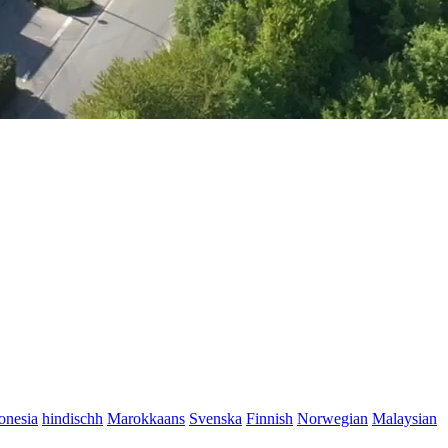
onesia
hindischh
Marokkaans
Svenska
Finnish
Norwegian
Malaysian