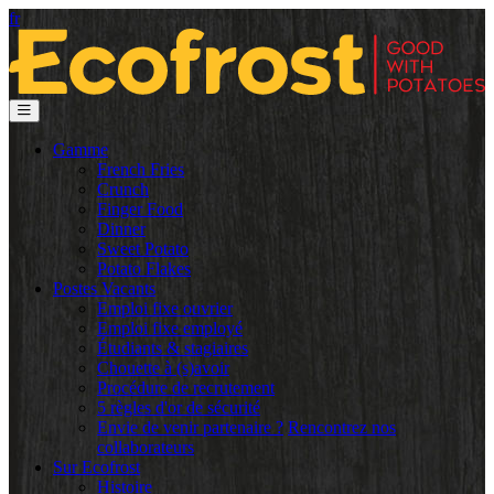
fr
Gamme
French Fries
Crunch
Finger Food
Dinner
Sweet Potato
Potato Flakes
Postes Vacants
Emploi fixe ouvrier
Emploi fixe employé
Étudiants & stagiaires
Chouette à (s)avoir
Procédure de recrutement
5 règles d'or de sécurité
Envie de venir partenaire ?
Rencontrez nos
collaborateurs
Sur Ecofrost
Histoire