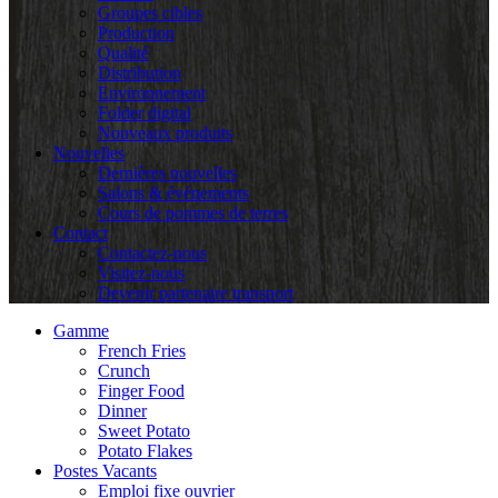
Groupes cibles
Production
Qualité
Distribution
Environnement
Folder digital
Nouveaux produits
Nouvelles
Dernières nouvelles
Salons & événements
Cours de pommes de terres
Contact
Contactez-nous
Visitez-nous
Devenir partenaire transport
Gamme
French Fries
Crunch
Finger Food
Dinner
Sweet Potato
Potato Flakes
Postes Vacants
Emploi fixe ouvrier