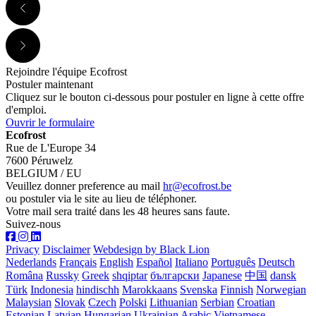
Rejoindre l'équipe Ecofrost
Postuler maintenant
Cliquez sur le bouton ci-dessous pour postuler en ligne à cette offre
d'emploi.
Ouvrir le formulaire
Ecofrost
Rue de L'Europe 34
7600 Péruwelz
BELGIUM / EU
Veuillez donner preference au mail
hr@ecofrost.be
ou postuler via le site au lieu de téléphoner.
Votre mail sera traité dans les 48 heures sans faute.
Suivez-nous
Privacy
Disclaimer
Webdesign by Black Lion
Nederlands
Français
English
Español
Italiano
Português
Deutsch
Româna
Russky
Greek
shqiptar
български
Japanese
中国
dansk
Türk
Indonesia
hindischh
Marokkaans
Svenska
Finnish
Norwegian
Malaysian
Slovak
Czech
Polski
Lithuanian
Serbian
Croatian
Estonian
Latvian
Hungarian
Ukrainian
Arabic
Vietnamese