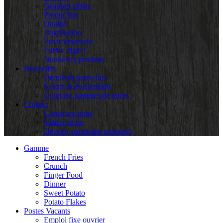
Groupes cibles
Production
Qualité
Distribution
Environnement
Folder digital
Nouveaux produits
Nouvelles
Dernières nouvelles
Salons & événements
Cours de pommes de terres
Contact
Contactez-nous
Visitez-nous
Devenir partenaire transport
Gamme
French Fries
Crunch
Finger Food
Dinner
Sweet Potato
Potato Flakes
Postes Vacants
Emploi fixe ouvrier