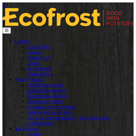
fr
Gamme
French Fries
Crunch
Finger Food
Dinner
Sweet Potato
Potato Flakes
Postes Vacants
Emploi fixe ouvrier
Emploi fixe employé
Étudiants & stagiaires
Chouette à (s)avoir
Procédure de recrutement
5 règles d'or de sécurité
Envie de venir partenaire ?
Rencontrez nos
collaborateurs
Sur Ecofrost
Histoire