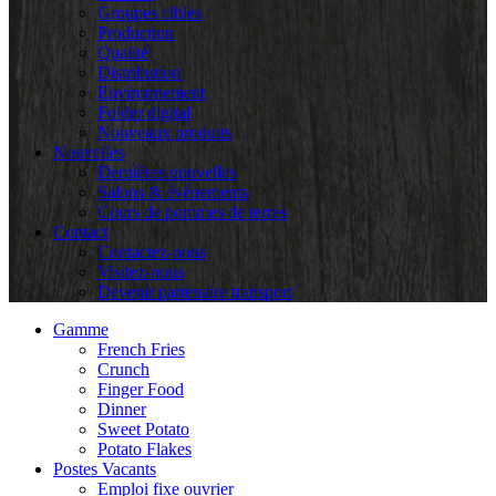
Groupes cibles
Production
Qualité
Distribution
Environnement
Folder digital
Nouveaux produits
Nouvelles
Dernières nouvelles
Salons & événements
Cours de pommes de terres
Contact
Contactez-nous
Visitez-nous
Devenir partenaire transport
Gamme
French Fries
Crunch
Finger Food
Dinner
Sweet Potato
Potato Flakes
Postes Vacants
Emploi fixe ouvrier