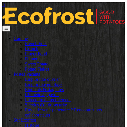
fr
Gamme
French Fries
Crunch
Finger Food
Dinner
Sweet Potato
Potato Flakes
Postes Vacants
Emploi fixe ouvrier
Emploi fixe employé
Étudiants & stagiaires
Chouette à (s)avoir
Procédure de recrutement
5 règles d'or de sécurité
Envie de venir partenaire ?
Rencontrez nos
collaborateurs
Sur Ecofrost
Histoire