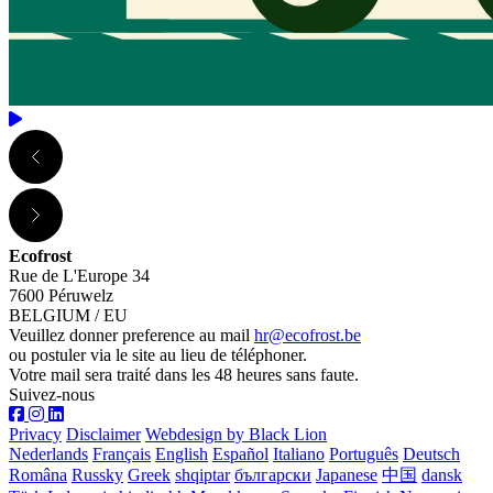
Ecofrost
Rue de L'Europe 34
7600 Péruwelz
BELGIUM / EU
Veuillez donner preference au mail
hr@ecofrost.be
ou postuler via le site au lieu de téléphoner.
Votre mail sera traité dans les 48 heures sans faute.
Suivez-nous
Privacy
Disclaimer
Webdesign by Black Lion
Nederlands
Français
English
Español
Italiano
Português
Deutsch
Româna
Russky
Greek
shqiptar
български
Japanese
中国
dansk