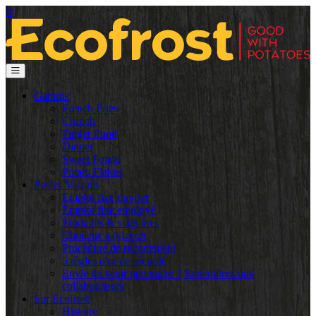
fr
Gamme
French Fries
Crunch
Finger Food
Dinner
Sweet Potato
Potato Flakes
Postes Vacants
Emploi fixe ouvrier
Emploi fixe employé
Étudiants & stagiaires
Chouette à (s)avoir
Procédure de recrutement
5 règles d'or de sécurité
Envie de venir partenaire ?
Rencontrez nos
collaborateurs
Sur Ecofrost
Histoire