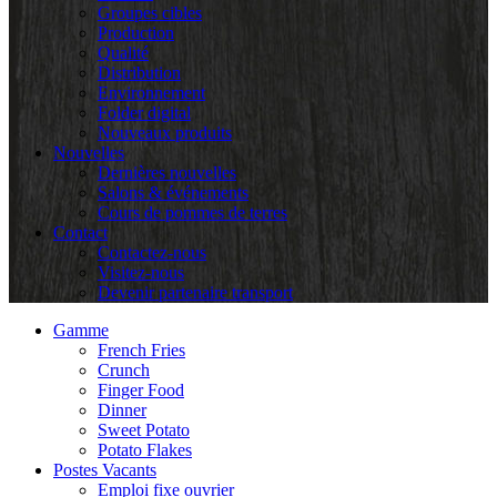
Groupes cibles
Production
Qualité
Distribution
Environnement
Folder digital
Nouveaux produits
Nouvelles
Dernières nouvelles
Salons & événements
Cours de pommes de terres
Contact
Contactez-nous
Visitez-nous
Devenir partenaire transport
Gamme
French Fries
Crunch
Finger Food
Dinner
Sweet Potato
Potato Flakes
Postes Vacants
Emploi fixe ouvrier