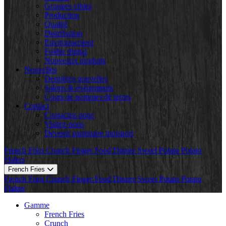
Groupes cibles
Production
Qualité
Distribution
Environnement
Folder digital
Nouveaux produits
Nouvelles
Dernières nouvelles
Salons & événements
Cours de pommes de terres
Contact
Contactez-nous
Visitez-nous
Devenir partenaire transport
French Fries
Crunch
Finger Food
Dinner
Sweet Potato
Potato
Flakes
French Fries
French Fries
Crunch
Finger Food
Dinner
Sweet Potato
Potato
Flakes
Gamme
French Fries
Crunch