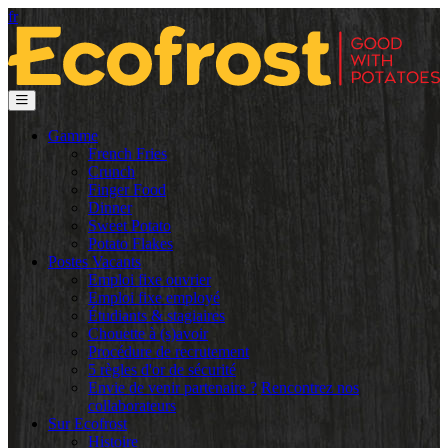
fr
Gamme
French Fries
Crunch
Finger Food
Dinner
Sweet Potato
Potato Flakes
Postes Vacants
Emploi fixe ouvrier
Emploi fixe employé
Étudiants & stagiaires
Chouette à (s)avoir
Procédure de recrutement
5 règles d'or de sécurité
Envie de venir partenaire ?
Rencontrez nos
collaborateurs
Sur Ecofrost
Histoire