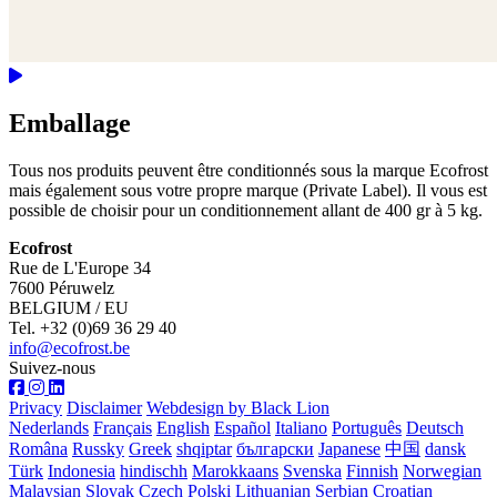
Emballage
Tous nos produits peuvent être conditionnés sous la marque Ecofrost
mais également sous votre propre marque (Private Label). Il vous est
possible de choisir pour un conditionnement allant de 400 gr à 5 kg.
Ecofrost
Rue de L'Europe 34
7600 Péruwelz
BELGIUM / EU
Tel. +32 (0)69 36 29 40
info@ecofrost.be
Suivez-nous
Privacy
Disclaimer
Webdesign by Black Lion
Nederlands
Français
English
Español
Italiano
Português
Deutsch
Româna
Russky
Greek
shqiptar
български
Japanese
中国
dansk
Türk
Indonesia
hindischh
Marokkaans
Svenska
Finnish
Norwegian
Malaysian
Slovak
Czech
Polski
Lithuanian
Serbian
Croatian