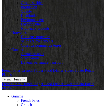
Groupes cibles
Production
Qualité
Distribution
Environnement
Folder digital
Nouveaux produits
Nouvelles
Dernières nouvelles
Salons & événements
Cours de pommes de terres
Contact
Contactez-nous
Visitez-nous
Devenir partenaire transport
French Fries
Crunch
Finger Food
Dinner
Sweet Potato
Potato
Flakes
French Fries
French Fries
Crunch
Finger Food
Dinner
Sweet Potato
Potato
Flakes
Gamme
French Fries
Crunch