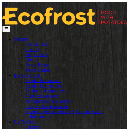
fr
Gamme
French Fries
Crunch
Finger Food
Dinner
Sweet Potato
Potato Flakes
Postes Vacants
Emploi fixe ouvrier
Emploi fixe employé
Étudiants & stagiaires
Chouette à (s)avoir
Procédure de recrutement
5 règles d'or de sécurité
Envie de venir partenaire ?
Rencontrez nos
collaborateurs
Sur Ecofrost
Histoire