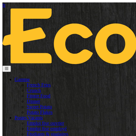
fr
Gamme
French Fries
Crunch
Finger Food
Dinner
Sweet Potato
Potato Flakes
Postes Vacants
Emploi fixe ouvrier
Emploi fixe employé
Étudiants & stagiaires