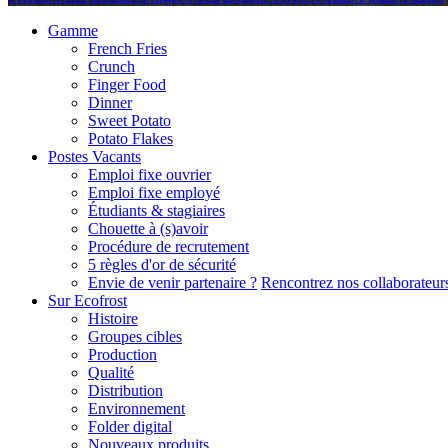
Gamme
French Fries
Crunch
Finger Food
Dinner
Sweet Potato
Potato Flakes
Postes Vacants
Emploi fixe ouvrier
Emploi fixe employé
Étudiants & stagiaires
Chouette à (s)avoir
Procédure de recrutement
5 règles d'or de sécurité
Envie de venir partenaire ?
Rencontrez nos collaborateur
Sur Ecofrost
Histoire
Groupes cibles
Production
Qualité
Distribution
Environnement
Folder digital
Nouveaux produits