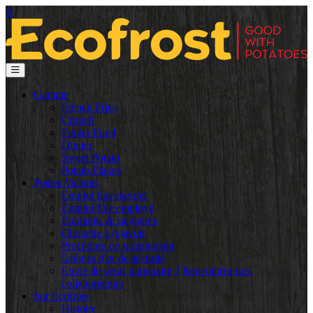
fr
Gamme
French Fries
Crunch
Finger Food
Dinner
Sweet Potato
Potato Flakes
Postes Vacants
Emploi fixe ouvrier
Emploi fixe employé
Étudiants & stagiaires
Chouette à (s)avoir
Procédure de recrutement
5 règles d'or de sécurité
Envie de venir partenaire ?
Rencontrez nos
collaborateurs
Sur Ecofrost
Histoire