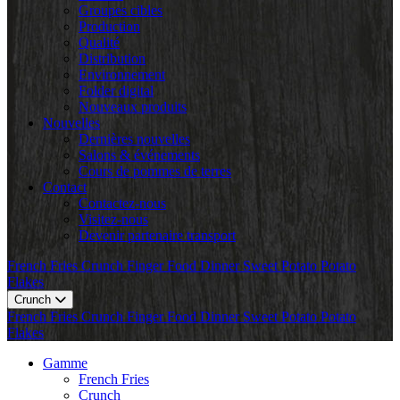
Groupes cibles
Production
Qualité
Distribution
Environnement
Folder digital
Nouveaux produits
Nouvelles
Dernières nouvelles
Salons & événements
Cours de pommes de terres
Contact
Contactez-nous
Visitez-nous
Devenir partenaire transport
French Fries
Crunch
Finger Food
Dinner
Sweet Potato
Potato
Flakes
Crunch
French Fries
Crunch
Finger Food
Dinner
Sweet Potato
Potato
Flakes
Gamme
French Fries
Crunch