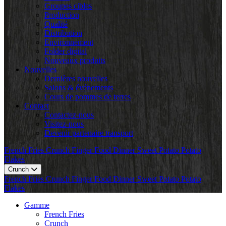
Groupes cibles
Production
Qualité
Distribution
Environnement
Folder digital
Nouveaux produits
Nouvelles
Dernières nouvelles
Salons & événements
Cours de pommes de terres
Contact
Contactez-nous
Visitez-nous
Devenir partenaire transport
French Fries
Crunch
Finger Food
Dinner
Sweet Potato
Potato
Flakes
Crunch
French Fries
Crunch
Finger Food
Dinner
Sweet Potato
Potato
Flakes
Gamme
French Fries
Crunch