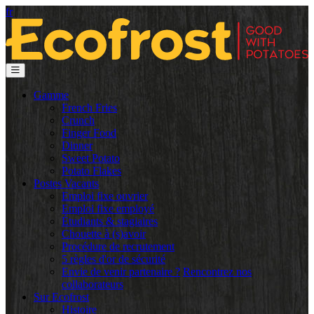
fr
Gamme
French Fries
Crunch
Finger Food
Dinner
Sweet Potato
Potato Flakes
Postes Vacants
Emploi fixe ouvrier
Emploi fixe employé
Étudiants & stagiaires
Chouette à (s)avoir
Procédure de recrutement
5 règles d'or de sécurité
Envie de venir partenaire ?
Rencontrez nos
collaborateurs
Sur Ecofrost
Histoire