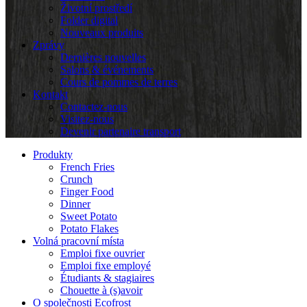
Životní prostředí
Folder digital
Nouveaux produits
Zprávy
Dernières nouvelles
Salons & événements
Cours de pommes de terres
Kontakt
Contactez-nous
Visitez-nous
Devenir partenaire transport
Produkty
French Fries
Crunch
Finger Food
Dinner
Sweet Potato
Potato Flakes
Volná pracovní místa
Emploi fixe ouvrier
Emploi fixe employé
Étudiants & stagiaires
Chouette à (s)avoir
O společnosti Ecofrost