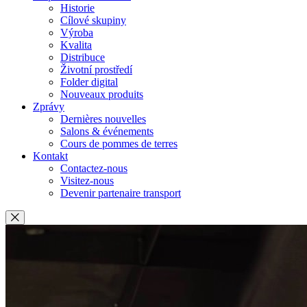
Historie
Cílové skupiny
Výroba
Kvalita
Distribuce
Životní prostředí
Folder digital
Nouveaux produits
Zprávy
Dernières nouvelles
Salons & événements
Cours de pommes de terres
Kontakt
Contactez-nous
Visitez-nous
Devenir partenaire transport