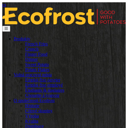
cs
Produkty
French Fries
Crunch
Finger Food
Dinner
Sweet Potato
Potato Flakes
Volná pracovní místa
Emploi fixe ouvrier
Emploi fixe employé
Étudiants & stagiaires
Chouette à (s)avoir
O společnosti Ecofrost
Historie
Cílové skupiny
Výroba
Kvalita
Distribuce